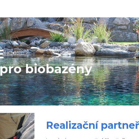
ip to main content
Skip to navigat
E
 pro biobazény
Realizační part