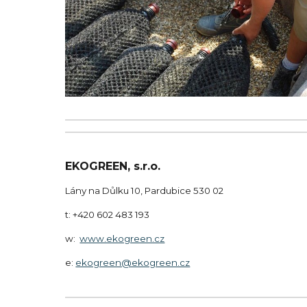
EKOGREEN, s.r.o.
Lány na Důlku 10, Pardubice 530 02
t: +420
602 483 193
w:
www.ekogreen.cz
e:
ekogreen@ekogreen.cz