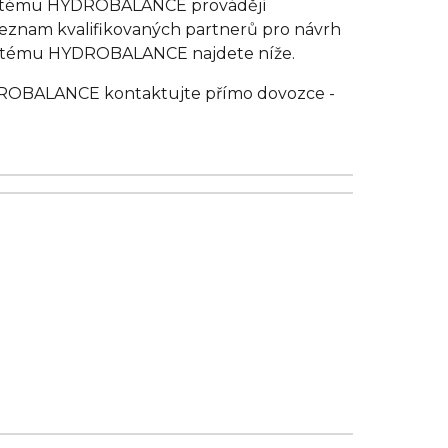
o systému HYDROBALANCE provádějí
eznam kvalifikovaných partnerů pro návrh
o systému HYDROBALANCE najdete níže.
DROBALANCE kontaktujte přímo dovozce -