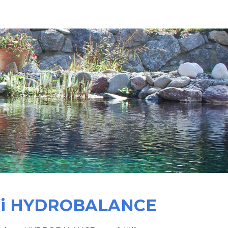
ion
neři HYDROBALANCE