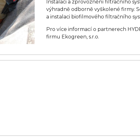
Instalaci a zprovoznění filtračníh
výhradně odborně vyškolené firmy. S
a instalaci biofilmového filtračníh
Pro více informací o partnerech HY
firmu Ekogreen, s.r.o.