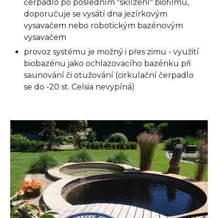
čerpadlo po posledním "sklízení" biofilmu,
doporučuje se vysátí dna
jezírkovým
vysavačem
nebo
robotickým bazénovým
vysavačem
provoz systému je možný i přes zimu - využití
biobazénu jako ochlazovacího bazénku při
saunování či otužování (cirkulační čerpadlo
se do -20 st. Celsia nevypíná)