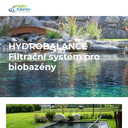
Skip to main content
Skip to navigation
HYDROBALANCE
Filtrační systém pro
biobazény