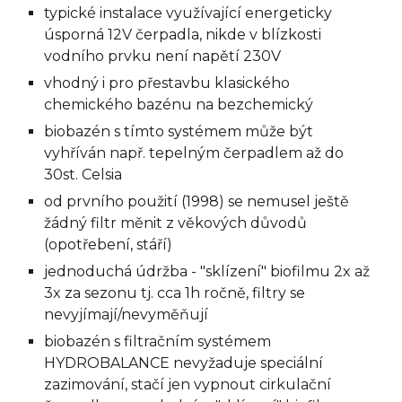
typické instalace využívající energeticky
úsporná 12V čerpadla, nikde v blízkosti
vodního prvku není napětí 230V
vhodný i pro přestavbu klasického
chemického bazénu na bezchemický
biobazén s tímto systémem může být
vyhříván např. tepelným čerpadlem až do
30st. Celsia
od prvního použití (1998) se nemusel ještě
žádný filtr měnit z věkových důvodů
(opotřebení, stáří)
jednoduchá údržba - "sklízení" biofilmu 2x až
3x za sezonu tj. cca 1h ročně, filtry se
nevyjímají/nevyměňují
biobazén s filtračním systémem
HYDROBALANCE nevyžaduje speciální
zazimování, stačí jen vypnout cirkulační