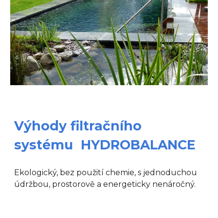
Výhody filtračního
systému HYDROBALANCE
Ekologický, bez použití chemie, s jednoduchou
údržbou, prostorově a energeticky nenáročný.