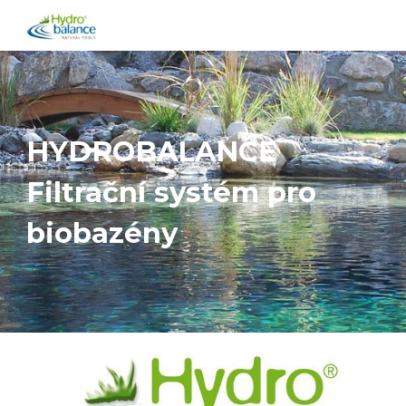
Skip to main content
Skip to navigation
HYDROBALANCE
Filtrační systém pro
biobazény